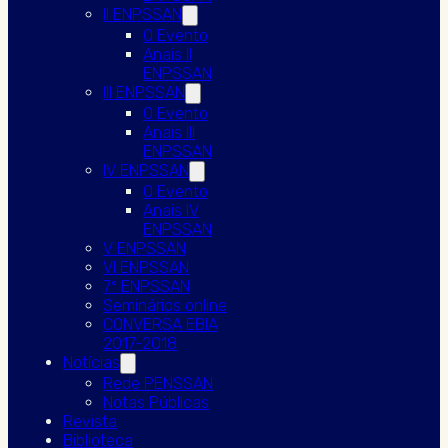
II ENPSSAN
O Evento
Anais II
ENPSSAN
III ENPSSAN
O Evento
Anais III
ENPSSAN
IV ENPSSAN
O Evento
Anais IV
ENPSSAN
V ENPSSAN
VI ENPSSAN
7º ENPSSAN
Seminários online
CONVERSA EBIA
2017-2018
Notícias
Rede PENSSAN
Notas Públicas
Revista
Biblioteca