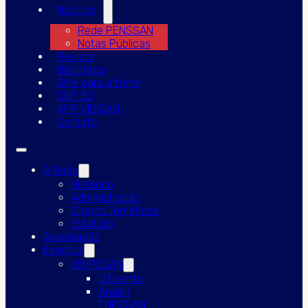
Notícias
Rede PENSSAN
Notas Públicas
Revista
Biblioteca
Olhe para a fome
COP 30
APP VIGISAN
Contato
A Rede
Histórico
Administração
Grupos Temáticos
Estatuto
Associação
Eventos
I ENPSSAN
O Evento
Anais I
ENPSSAN