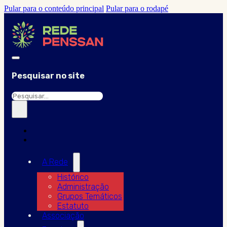
Pular para o conteúdo principal
Pular para o rodapé
Pesquisar no site
Pesquisar
×
A Rede
Histórico
Administração
Grupos Temáticos
Estatuto
Associação