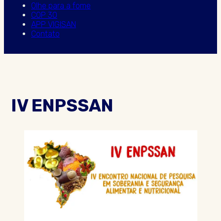
Olhe para a fome
COP 30
APP VIGISAN
Contato
IV ENPSSAN