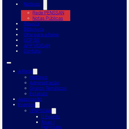
Notícias
Rede PENSSAN
Notas Públicas
Revista
Biblioteca
Olhe para a fome
COP 30
APP VIGISAN
Contato
A Rede
Histórico
Administração
Grupos Temáticos
Estatuto
Associação
Eventos
I ENPSSAN
O Evento
Anais I
ENPSSAN