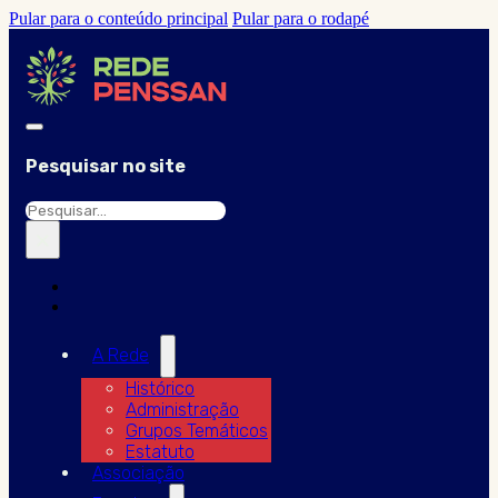
Pular para o conteúdo principal
Pular para o rodapé
Pesquisar no site
Pesquisar
×
A Rede
Histórico
Administração
Grupos Temáticos
Estatuto
Associação