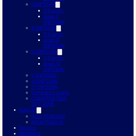
II ENPSSAN
O Evento
Anais II
ENPSSAN
III ENPSSAN
O Evento
Anais III
ENPSSAN
IV ENPSSAN
O Evento
Anais IV
ENPSSAN
V ENPSSAN
VI ENPSSAN
7º ENPSSAN
Seminários online
CONVERSA EBIA
2017-2018
Notícias
Rede PENSSAN
Notas Públicas
Revista
Biblioteca