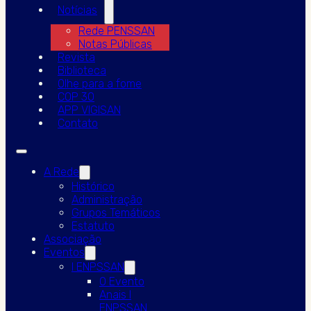
Notícias
Rede PENSSAN
Notas Públicas
Revista
Biblioteca
Olhe para a fome
COP 30
APP VIGISAN
Contato
A Rede
Histórico
Administração
Grupos Temáticos
Estatuto
Associação
Eventos
I ENPSSAN
O Evento
Anais I
ENPSSAN