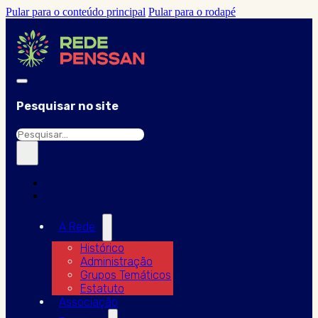
Pular para o conteúdo principal
Pular para o rodapé
Pesquisar no site
Pesquisar
×
A Rede
Histórico
Administração
Grupos Temáticos
Estatuto
Associação