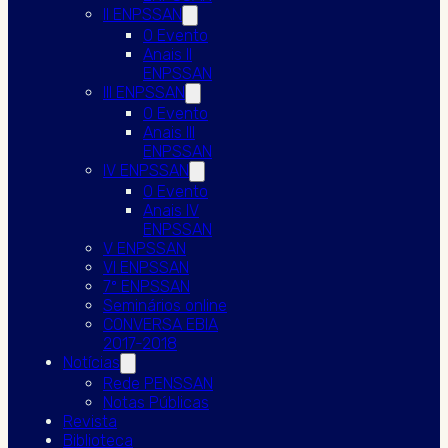
II ENPSSAN
O Evento
Anais II
ENPSSAN
III ENPSSAN
O Evento
Anais III
ENPSSAN
IV ENPSSAN
O Evento
Anais IV
ENPSSAN
V ENPSSAN
VI ENPSSAN
7º ENPSSAN
Seminários online
CONVERSA EBIA
2017-2018
Notícias
Rede PENSSAN
Notas Públicas
Revista
Biblioteca