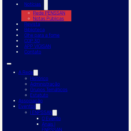
Notícias
Rede PENSSAN
Notas Públicas
Revista
Biblioteca
Olhe para a fome
COP 30
APP VIGISAN
Contato
A Rede
Histórico
Administração
Grupos Temáticos
Estatuto
Associação
Eventos
I ENPSSAN
O Evento
Anais I
ENPSSAN