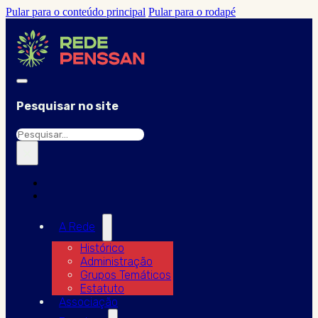
Pular para o conteúdo principal
Pular para o rodapé
Pesquisar no site
Pesquisar
×
A Rede
Histórico
Administração
Grupos Temáticos
Estatuto
Associação