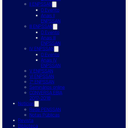
II ENPSSAN
O Evento
Anais II
ENPSSAN
III ENPSSAN
O Evento
Anais III
ENPSSAN
IV ENPSSAN
O Evento
Anais IV
ENPSSAN
V ENPSSAN
VI ENPSSAN
7º ENPSSAN
Seminários online
CONVERSA EBIA
2017-2018
Notícias
Rede PENSSAN
Notas Públicas
Revista
Biblioteca